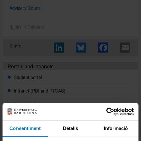
Advisory Council
Directory
(Links in Catalan)
Català
Share:
Español
Portals and intranets
Student portal
Intranet (PDI and PTGAS)
Campus Virtual
Alumni UB
Consentiment
Detalls
Informació
Links