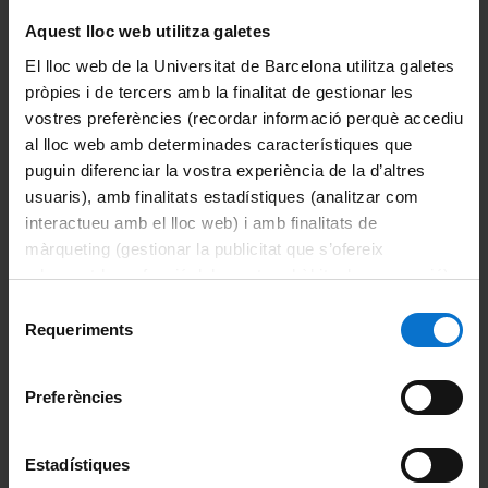
CIDOB
Aquest lloc web utilitza galetes
CCCB
El lloc web de la Universitat de Barcelona utilitza galetes
pròpies i de tercers amb la finalitat de gestionar les
Ateneu Barcelonès
vostres preferències (recordar informació perquè accediu
Institut d'Estudis Catalans
al lloc web amb determinades característiques que
puguin diferenciar la vostra experiència de la d’altres
The Faculty
usuaris), amb finalitats estadístiques (analitzar com
interactueu amb el lloc web) i amb finalitats de
Get to know the faculty
màrqueting (gestionar la publicitat que s’ofereix
adequant-la en funció dels vostres hàbits de navegació).
Organization and structure
Per obtenir més informació sobre les galetes podeu
Selecció
consultar la
Política de galetes del lloc web de la
Requeriments
de
Governing bodies
Universitat de Barcelona
.
consentiment
Dean's office
Preferències
Departments
Estadístiques