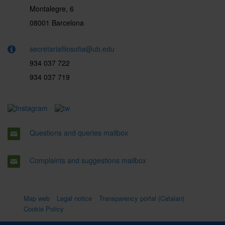
Montalegre, 6
08001 Barcelona
secretariafilosofia@ub.edu
934 037 722
934 037 719
Questions and queries mailbox
Complaints and suggestions mailbox
Map web
Legal notice
Transparency portal (Catalan)
Cookie Policy