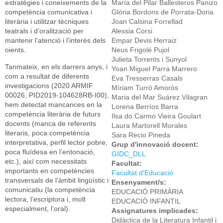
estratègies i coneixements de la
María del Pilar Ballesteros Panizo
competència comunicativa i
Glòria Bordons de Porrata-Doria
literària i utilitzar tècniques
Joan Calsina Forrellad
teatrals i d’oralització per
Alessia Corsi
mantenir l’atenció i l’interès dels
Empar Devis Herraiz
oients.
Neus Frigolé Pujol
Julieta Torrents i Sunyol
Tanmateix, en els darrers anys, i
Yoan Miguel Parra Marrero
com a resultat de diferents
Eva Tresserras Casals
investigacions (2020 ARMIF
Míriam Turró Amorós
00026, PID2019-104628RB-I00),
Maria del Mar Suárez Vilagran
hem detectat mancances en la
Lorena Berríos Barra
competència literària de futurs
Ilsa do Carmo Vieira Goulart
docents (manca de referents
Laura Martorell Morales
literaris, poca competència
Sara Recio Pineda
interpretativa, perfil lector pobre,
Grup d'innovació docent:
poca fluïdesa en l’entonació,
GIDC_DLL
etc.), així com necessitats
Facultat:
importants en competències
Facultat d'Educació
transversals de l’àmbit lingüístic i
Ensenyament/s:
comunicatiu (la competència
EDUCACIÓ PRIMÀRIA
lectora, l’escriptora i, molt
EDUCACIÓ INFANTIL
especialment, l’oral).
Assignatures implicades:
Didàctica de la Literatura Infantil i