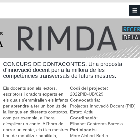
Vés al contingut
CONCURS DE CONTACONTES. Una proposta
d’innovació docent per a la millora de les
competències transversals de futurs mestres.
Els docents són els lectors,
Codi del projecte:
escriptors i oradors experts en
2022PID-UB/029
els quals s’emmirallen els infants
Convocatòria:
per aprendre a fer un bon ús de
Projectes Innovació Docent (PID)
la llengua en diferents contextos,
Estat:
Actiu
com per exemple, a l’hora
Coordinació:
d’explicar un conte. A l’hora de
Elisabet Contreras Barcelo
narrar un conte, els i les mestres
Participants:
han de mobilitzar habilitats,
Marc Alabart Barba