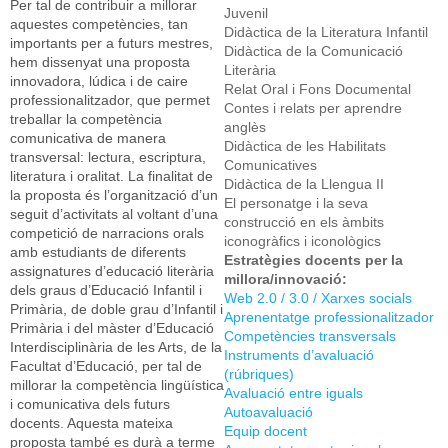
Per tal de contribuir a millorar
Juvenil
aquestes competències, tan
Didàctica de la Literatura Infantil
importants per a futurs mestres,
Didàctica de la Comunicació
hem dissenyat una proposta
Literària
innovadora, lúdica i de caire
Relat Oral i Fons Documental
professionalitzador, que permet
Contes i relats per aprendre
treballar la competència
anglès
comunicativa de manera
Didàctica de les Habilitats
transversal: lectura, escriptura,
Comunicatives
literatura i oralitat. La finalitat de
Didàctica de la Llengua II
la proposta és l’organització d’un
El personatge i la seva
seguit d’activitats al voltant d’una
construcció en els àmbits
competició de narracions orals
iconogràfics i iconològics
amb estudiants de diferents
Estratègies docents per la
assignatures d’educació literària
millora/innovació:
dels graus d’Educació Infantil i
Web 2.0 / 3.0 / Xarxes socials
Primària, de doble grau d’Infantil i
Aprenentatge professionalitzador
Primària i del màster d’Educació
Competències transversals
Interdisciplinària de les Arts, de la
Instruments d’avaluació
Facultat d’Educació, per tal de
(rúbriques)
millorar la competència lingüística
Avaluació entre iguals
i comunicativa dels futurs
Autoavaluació
docents. Aquesta mateixa
Equip docent
proposta també es durà a terme