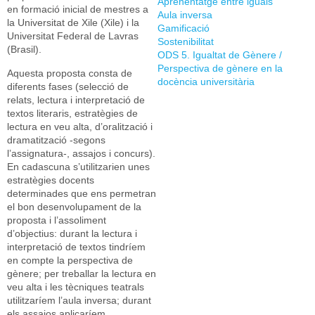
Aprenentatge entre iguals
en formació inicial de mestres a
Aula inversa
la Universitat de Xile (Xile) i la
Gamificació
Universitat Federal de Lavras
Sostenibilitat
(Brasil).
ODS 5. Igualtat de Gènere /
Perspectiva de gènere en la
Aquesta proposta consta de
docència universitària
diferents fases (selecció de
relats, lectura i interpretació de
textos literaris, estratègies de
lectura en veu alta, d’oralització i
dramatització -segons
l’assignatura-, assajos i concurs).
En cadascuna s’utilitzarien unes
estratègies docents
determinades que ens permetran
el bon desenvolupament de la
proposta i l’assoliment
d’objectius: durant la lectura i
interpretació de textos tindríem
en compte la perspectiva de
gènere; per treballar la lectura en
veu alta i les tècniques teatrals
utilitzaríem l’aula inversa; durant
els assajos aplicaríem