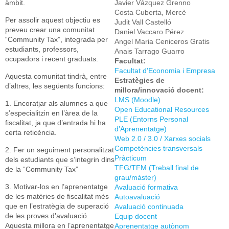
àmbit.
Javier Vázquez Grenno
Costa Cuberta, Mercè
Per assolir aquest objectiu es
Judit Vall Castelló
preveu crear una comunitat
Daniel Vaccaro Pérez
“Community Tax”, integrada per
Angel Maria Ceniceros Gratis
estudiants, professors,
Anais Tarrago Guarro
ocupadors i recent graduats.
Facultat:
Facultat d'Economia i Empresa
Aquesta comunitat tindrà, entre
Estratègies de
d’altres, les següents funcions:
millora/innovació docent:
LMS (Moodle)
1. Encoratjar als alumnes a que
Open Educational Resources
s’especialitzin en l’àrea de la
PLE (Entorns Personal
fiscalitat, ja que d’entrada hi ha
d’Aprenentatge)
certa reticència.
Web 2.0 / 3.0 / Xarxes socials
Competències transversals
2. Fer un seguiment personalitzat
Pràcticum
dels estudiants que s’integrin dins
TFG/TFM (Treball final de
de la “Community Tax”
grau/màster)
3. Motivar-los en l’aprenentatge
Avaluació formativa
de les matèries de fiscalitat més
Autoavaluació
que en l’estratègia de superació
Avaluació continuada
de les proves d’avaluació.
Equip docent
Aquesta millora en l’aprenentatge
Aprenentatge autònom