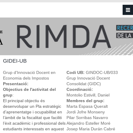
Vés al contingut
GIDEI-UB
Grup d'Innovació Docent en
Codi UB:
GINDOC-UB/033
Economia dels Impostos
Grup Innovació Docent
Presentació:
Consolidat (GIDC)
Objectius de l'activitat del
Coordinació:
grup
:
Montolio Estivill, Daniel
El principal objectiu és
Membres del grup:
desenvolupar un Pla estratègic
Marta Espasa Queralt
d’aprenentatge i ocupabilitat en
Jordi Jofre Monseny
l’àmbit de la fiscalitat que faciliti
Pilar Sorribas Navarro
l’èxit acadèmic i professional dels
Alejandro Esteller Moré
estudiants interessats en aquest
Josep Maria Durán Cabré