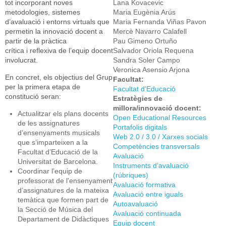
tot incorporant noves
Lana Kovacevic
metodologies, sistemes
Maria Eugènia Arús
d’avaluació i entorns virtuals que
Maria Fernanda Viñas Pavon
permetin la innovació docent a
Mercè Navarro Calafell
partir de la pràctica
Pau Gimeno Ortuño
crítica i reflexiva de l’equip docent
Salvador Oriola Requena
involucrat.
Sandra Soler Campo
Veronica Asensio Arjona
En concret, els objectius del Grup
Facultat:
per la primera etapa de
Facultat d'Educació
constitució seran:
Estratègies de
millora/innovació docent:
Actualitzar els plans docents
Open Educational Resources
de les assignatures
Portafolis digitals
d’ensenyaments musicals
Web 2.0 / 3.0 / Xarxes socials
que s’imparteixen a la
Competències transversals
Facultat d’Educació de la
Avaluació
Universitat de Barcelona.
Instruments d’avaluació
Coordinar l’equip de
(rúbriques)
professorat de l’ensenyament
Avaluació formativa
d’assignatures de la mateixa
Avaluació entre iguals
temàtica que formen part de
Autoavaluació
la Secció de Música del
Avaluació continuada
Departament de Didàctiques
Equip docent