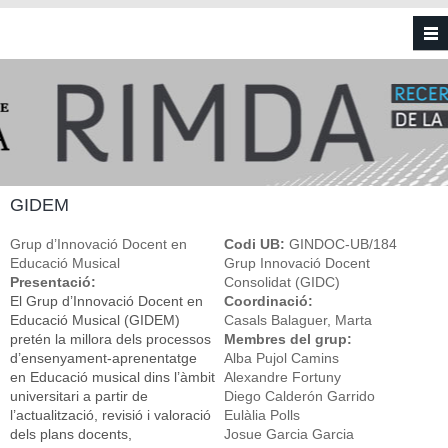
Vés al contingut
GIDEM
Grup d’Innovació Docent en
Codi UB:
GINDOC-UB/184
Educació Musical
Grup Innovació Docent
Presentació:
Consolidat (GIDC)
El Grup d’Innovació Docent en
Coordinació:
Educació Musical (GIDEM)
Casals Balaguer, Marta
pretén la millora dels processos
Membres del grup:
d’ensenyament-aprenentatge
Alba Pujol Camins
en Educació musical dins l’àmbit
Alexandre Fortuny
universitari a partir de
Diego Calderón Garrido
l’actualització, revisió i valoració
Eulàlia Polls
dels plans docents,
Josue Garcia Garcia