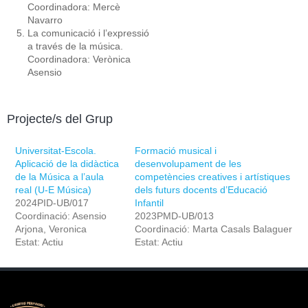
Coordinadora: Mercè
Navarro
La comunicació i l’expressió
a través de la música.
Coordinadora: Verònica
Asensio
Projecte/s del Grup
Universitat-Escola.
Formació musical i
Aplicació de la didàctica
desenvolupament de les
de la Música a l’aula
competències creatives i artístiques
real (U-E Música)
dels futurs docents d’Educació
2024PID-UB/017
Infantil
Coordinació: Asensio
2023PMD-UB/013
Arjona, Veronica
Coordinació: Marta Casals Balaguer
Estat: Actiu
Estat: Actiu