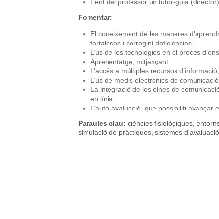
Fent del professor un tutor-guia (director
Fomentar:
El coneixement de les maneres d’aprendr
fortaleses i corregint deficiències,
L’ús de les tecnologies en el procés d’e
Aprenentatge, mitjançant:
L’accés a múltiples recursos d’informació,
L’ús de medis electrònics de comunicació i
La integració de les eines de comunicaci
en línia,
L’auto-avaluació, que possibiliti avançar 
Paraules clau:
ciències fisiològiques, entorn
simulació de pràctiques, sistemes d'avaluació