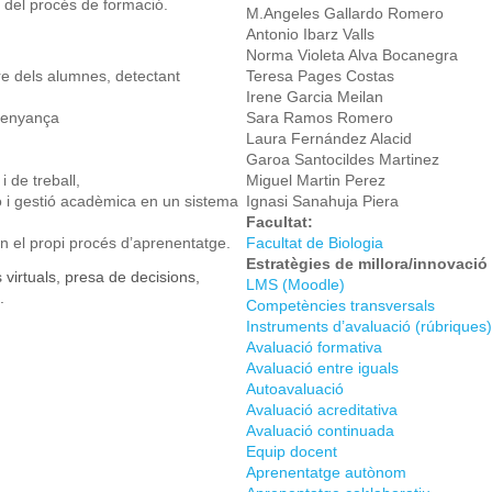
) del procés de formació.
M.Angeles Gallardo Romero
Antonio Ibarz Valls
Norma Violeta Alva Bocanegra
e dels alumnes, detectant
Teresa Pages Costas
Irene Garcia Meilan
nsenyança
Sara Ramos Romero
Laura Fernández Alacid
Garoa Santocildes Martinez
 de treball,
Miguel Martin Perez
ó i gestió acadèmica en un sistema
Ignasi Sanahuja Piera
Facultat:
en el propi procés d’aprenentatge.
Facultat de Biologia
Estratègies de millora/innovaci
s virtuals, presa de decisions,
LMS (Moodle)
.
Competències transversals
Instruments d’avaluació (rúbriques)
Avaluació formativa
Avaluació entre iguals
Autoavaluació
Avaluació acreditativa
Avaluació continuada
Equip docent
Aprenentatge autònom