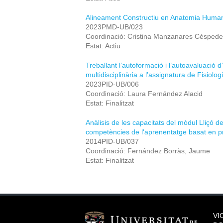
Alineament Constructiu en Anatomia Huma
2023PMD-UB/023
Coordinació: Cristina Manzanares Césped
Estat: Actiu
Treballant l’autoformació i l’autoavaluació
multidisciplinària a l’assignatura de Fisiolog
2023PID-UB/006
Coordinació: Laura Fernández Alacid
Estat: Finalitzat
Anàlisis de les capacitats del mòdul Lliçó d
competències de l'aprenentatge basat en 
2014PID-UB/037
Coordinació: Fernández Borràs, Jaume
Estat: Finalitzat
VI