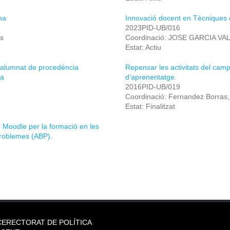
na
Innovació docent en Tècniques 
2023PID-UB/016
es
Coordinació: JOSE GARCIA V
Estat: Actiu
 d’alumnat de procedència
Repensar les activitats del campu
ia
d’aprenentatge.
2016PID-UB/019
Coordinació: Fernandez Borras
Estat: Finalitzat
e Moodle per la formació en les
problemes (ABP).
CERECTORAT DE POLÍTICA