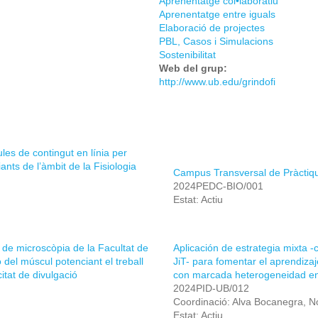
Aprenentatge col•laboratiu
Aprenentatge entre iguals
Elaboració de projectes
PBL, Casos i Simulacions
Sostenibilitat
Web del grup:
http://www.ub.edu/grindofi
les de contingut en línia per
ants de l’àmbit de la Fisiologia
Campus Transversal de Pràctique
2024PEDC-BIO/001
Estat: Actiu
 de microscòpia de la Facultat de
Aplicación de estrategia mixta 
ió del múscul potenciant el treball
JiT- para fomentar el aprendizaj
citat de divulgació
con marcada heterogeneidad en 
2024PID-UB/012
Coordinació: Alva Bocanegra, N
Estat: Actiu