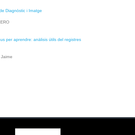
de Diagnòstic i Imatge
ALERO
s per aprendre: anàlisis útils del registres
, Jaime
Formulari de cerca
Cerca