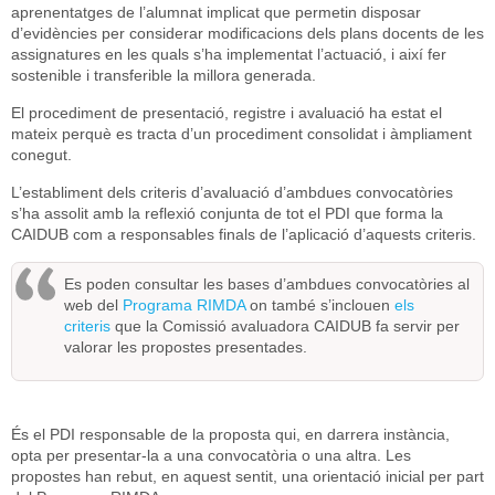
aprenentatges de l’alumnat implicat que permetin disposar
d’evidències per considerar modificacions dels plans docents de les
assignatures en les quals s’ha implementat l’actuació, i així fer
sostenible i transferible la millora generada.
El procediment de presentació, registre i avaluació ha estat el
mateix perquè es tracta d’un procediment consolidat i àmpliament
conegut.
L’establiment dels criteris d’avaluació d’ambdues convocatòries
s’ha assolit amb la reflexió conjunta de tot el PDI que forma la
CAIDUB com a responsables finals de l’aplicació d’aquests criteris.
Es poden consultar les bases d’ambdues convocatòries al
web del
Programa RIMDA
on també s’inclouen
els
criteris
que la Comissió avaluadora CAIDUB fa servir per
valorar les propostes presentades.
És el PDI responsable de la proposta qui, en darrera instància,
opta per presentar-la a una convocatòria o una altra. Les
propostes han rebut, en aquest sentit, una orientació inicial per part