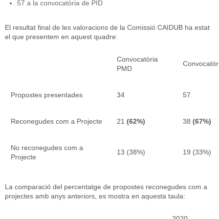
57 a la convocatòria de PID
El resultat final de les valoracions de la Comissió CAIDUB ha estat
el que presentem en aquest quadre:
Convocatòria
Convocatòr
PMD
Propostes presentades
34
57
Reconegudes com a Projecte
21
(62%)
38
(67%)
No reconegudes com a
13 (38%)
19 (33%)
Projecte
La comparació del percentatge de propostes reconegudes com a
projectes amb anys anteriors, es mostra en aquesta taula:
2020