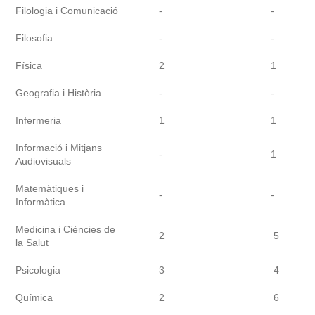
Filologia i Comunicació
-
-
Filosofia
-
-
Física
2
1
Geografia i Història
-
-
Infermeria
1
1
Informació i Mitjans
-
1
Audiovisuals
Matemàtiques i
-
-
Informàtica
Medicina i Ciències de
2
5
la Salut
Psicologia
3
4
Química
2
6