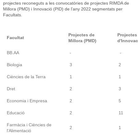
projectes reconeguts a les convocatòries de projectes RIMDA de
Millora (PMD) i Innovació (PID) de l'any 2022 segmentats per
Facultats.
Projectes de
Projectes
Facultat
Millora (PMD)
d'Innovac
BB.AA
-
-
Biologia
3
2
Ciències de la Terra
1
1
Dret
2
3
Economia i Empresa
2
5
Educació
2
11
Farmàcia i Ciències de
2
1
l'Alimentació