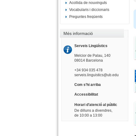
Acollida de nouvinguts
Vocabularis i diccionaris
Preguntes freqüents
Més informació
Serveis Lingüístics
Melcior de Palau, 140
08014 Barcelona
+34 934 035 478
serveis.linguistics@ub.edu
Com s’hi arriba
Accessibilitat
Horari d’atenció al públic
De dilluns a divendres,
de 10:00 a 13:00