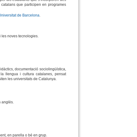
ts catalans que participen en programes
Universitat de Barcelona
.
i les noves tecnologies.
dàctics, documentació sociolingüística,
 la llengua i cultura catalanes, pensat
ten les universitats de Catalunya.
n anglès.
ent, en parella o bé en grup.