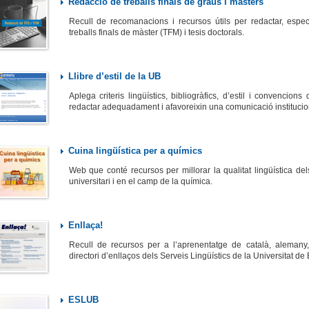
Redacció de treballs finals de graus i màsters
Recull de recomanacions i recursos útils per redactar, especi
treballs finals de màster (TFM) i tesis doctorals.
Llibre d’estil de la UB
Aplega criteris lingüístics, bibliogràfics, d’estil i convencion
redactar adequadament i afavoreixin una comunicació institucion
Cuina lingüística per a químics
Web que conté recursos per millorar la qualitat lingüística dels
universitari i en el camp de la química.
Enllaça!
Recull de recursos per a l’aprenentatge de català, alemany, 
directori d’enllaços dels Serveis Lingüístics de la Universitat de
ESLUB