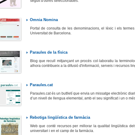
seguit d'obres seleccionades.
Omnia Nomina
Portal de consulta de les denominacions, el lèxic i els termes
Universitat de Barcelona.
Paraules de la física
Blog que recull mitjançant un procés col·laboratiu la terminol
alhora contribueix a la difusió d'informació, serveis i recursos lin
Paraules.cat
Paraules.cat és un butlletí que envia un missatge electrònic dia
d’un nivell de llengua elemental, amb el seu significat i un o m
Rebotiga lingüística de farmàcia
Web que conté recursos per millorar la qualitat lingüística dels
universitari i en el camp de la farmàcia.