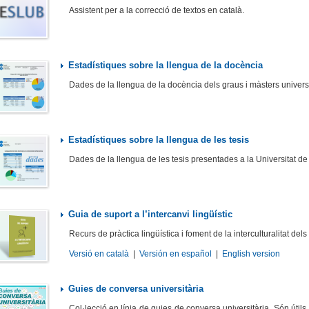
Assistent per a la correcció de textos en català.
Estadístiques sobre la llengua de la docència
Dades de la llengua de la docència dels graus i màsters universi
Estadístiques sobre la llengua de les tesis
Dades de la llengua de les tesis presentades a la Universitat de
Guia de suport a l’intercanvi lingüístic
Recurs de pràctica lingüística i foment de la interculturalitat dels 
Versió en català
|
Versión en español
|
English version
Guies de conversa universitària
Col·lecció en línia de guies de conversa universitària. Són útil