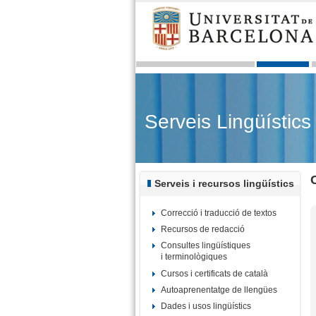
Serveis Lingüístics
Serveis i recursos lingüístics
Correcció i traducció de textos
Recursos de redacció
Consultes lingüístiques
i terminològiques
Cursos i certificats de català
Autoaprenentatge de llengües
Dades i usos lingüístics