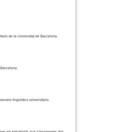
taris de la Universitat de Barcelona.
 Barcelona.
serveis lingüístics universitaris.
s per als estudiants que s’incorporen des