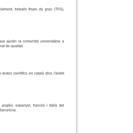
alment, treballs finals de grau (TFG),
s que ajudin la comunitat universitària a
al de qualitat.
 textos científics en català dins l'àmbit
anglès, espanyol, francès i italià del
 Barcelona.