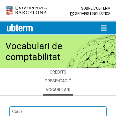
Skip
Universitat de Barcelona
SOBRE L’UBTERM
to
SERVEIS LINGÜÍSTICS
content
UB > UBTERM
Vocabulari de
comptabilitat
CRÈDITS
PRESENTACIÓ
VOCABULARI
Search
for: