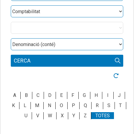
Obres
Categories
Denominació
CERCA
Neteja ce
A
B
C
D
E
F
G
H
I
J
K
L
M
N
O
P
Q
R
S
T
U
V
W
X
Y
Z
TOTES