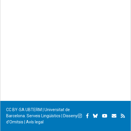
Facebook
Twitter
email
CC BY-SA
UBTERM | Universitat de
Instagram
Facebook
Bluesky
YouTube
Subscr
Su
Barcelona. Serveis Lingüístics
|
Disseny
d’Omitsis
|
Avís legal
per
RS
correu