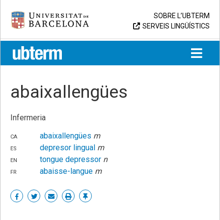
Skip
Universitat de Barcelona
SOBRE L’UBTERM
to
SERVEIS LINGÜÍSTICS
content
UB > UBTERM
abaixallengües
Infermeria
ca
abaixallengües
m
es
depresor lingual
m
en
tongue depressor
n
fr
abaisse-langue
m
Share
Share
Share
Print
Enllaç
on
on
by
permanent