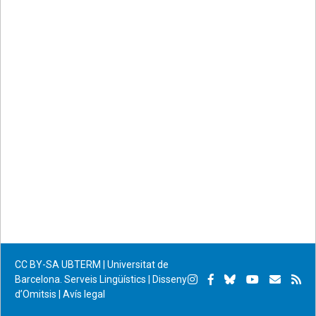
CC BY-SA
UBTERM | Universitat de
Instagram
Facebook
Bluesky
YouTube
Subscr
Su
Barcelona. Serveis Lingüístics
|
Disseny
d’Omitsis
|
Avís legal
per
RS
correu