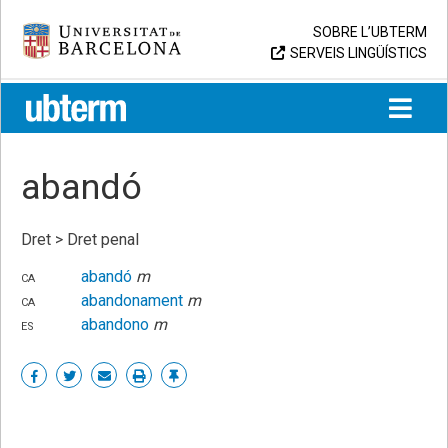
Skip
Universitat de Barcelona
SOBRE L’UBTERM
to
SERVEIS LINGÜÍSTICS
content
UB > UBTERM
abandó
Dret > Dret penal
ca
abandó
m
ca
abandonament
m
es
abandono
m
Share
Share
Share
Print
Enllaç
on
on
by
permanent
Facebook
Twitter
email