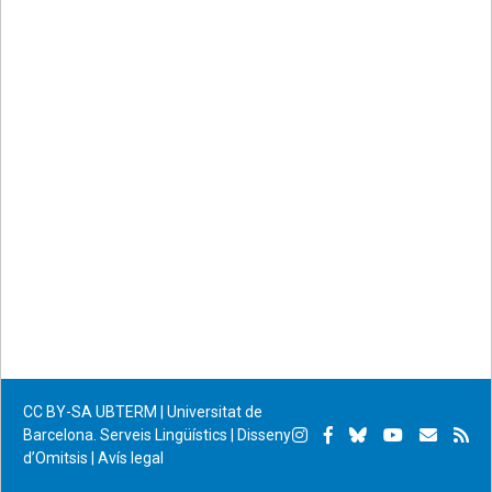
CC BY-SA
UBTERM | Universitat de
Instagram
Facebook
Bluesky
YouTube
Subscr
Su
Barcelona. Serveis Lingüístics
|
Disseny
d’Omitsis
|
Avís legal
per
RS
correu