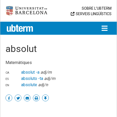
Skip
Universitat de Barcelona
SOBRE L’UBTERM
to
SERVEIS LINGÜÍSTICS
content
UB > UBTERM
absolut
Matemàtiques
ca
absolut
-a
adj/m
es
absoluto
-ta
adj/m
en
absolute
adj/n
Share
Share
Share
Print
Enllaç
on
on
by
permanent
Facebook
Twitter
email