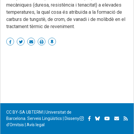
mecàniques (duresa, resistència i tenacitat) a elevades
temperatures, la qual cosa és atribuïda a la formació de
carburs de tungstè, de crom, de vanadi i de molibdè en el
tractament tèrmic de reveniment.
Share
Share
Share
Print
Enllaç
on
on
by
permanent
Facebook
Twitter
email
CC BY-SA
UBTERM | Universitat de
Instagram
Facebook
Bluesky
YouTube
Subscr
Su
Barcelona. Serveis Lingüístics
|
Disseny
d’Omitsis
|
Avís legal
per
RS
correu