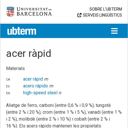
Skip
Universitat de Barcelona
SOBRE L’UBTERM
to
SERVEIS LINGÜÍSTICS
content
UB > UBTERM
acer ràpid
Materials
ca
acer ràpid
m
es
acero rápido
m
en
high-speed steel
n
Aliatge de ferro, carboni (entre 0,6 % i 0,9 %), tungstè
(entre 2 % i 20 %), crom (entre 1 % i 5 %), vanadi (entre 1 %
i 2 %), molibdè (entre 2 % i 10 %) i cobalt (entre 2 % i
16 %). Els acers ràpids mantenen les propietats