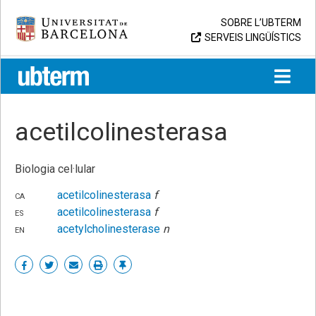
Skip
Universitat de Barcelona
SOBRE L’UBTERM
to
SERVEIS LINGÜÍSTICS
content
UB > UBTERM
acetilcolinesterasa
Biologia cel·lular
ca
acetilcolinesterasa
f
es
acetilcolinesterasa
f
en
acetylcholinesterase
n
Share
Share
Share
Print
Enllaç
on
on
by
permanent
Facebook
Twitter
email