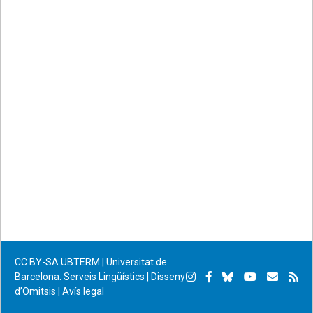
CC BY-SA
UBTERM | Universitat de
Instagram
Facebook
Bluesky
YouTube
Subscr
Su
Barcelona. Serveis Lingüístics
|
Disseny
d’Omitsis
|
Avís legal
per
RS
correu