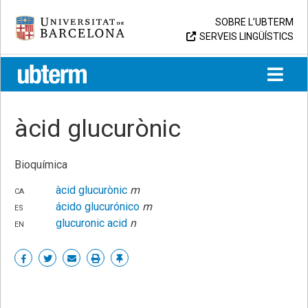
Skip
Universitat de Barcelona
SOBRE L’UBTERM
to
SERVEIS LINGÜÍSTICS
content
UB > UBTERM
àcid glucurònic
Bioquímica
ca
àcid glucurònic
m
es
ácido glucurónico
m
en
glucuronic acid
n
Share
Share
Share
Print
Enllaç
on
on
by
permanent
Facebook
Twitter
email