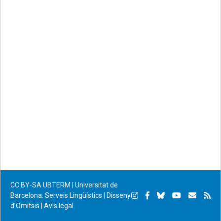
CC BY-SA
UBTERM | Universitat de
Instagram
Facebook
Bluesky
YouTube
Subscr
Su
Barcelona. Serveis Lingüístics
|
Disseny
d’Omitsis
|
Avís legal
per
RS
correu