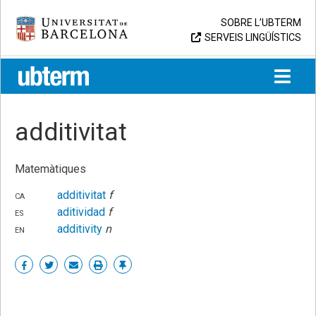
Skip
Universitat de Barcelona
SOBRE L’UBTERM
to
SERVEIS LINGÜÍSTICS
content
UB > UBTERM
additivitat
Matemàtiques
ca
additivitat
f
es
aditividad
f
en
additivity
n
Share
Share
Share
Print
Enllaç
on
on
by
permanent
Facebook
Twitter
email