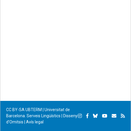
CC BY-SA
UBTERM | Universitat de
Instagram
Facebook
Bluesky
YouTube
Subscr
Su
Barcelona. Serveis Lingüístics
|
Disseny
d’Omitsis
|
Avís legal
per
RS
correu