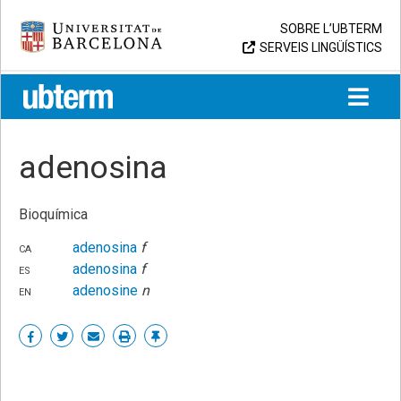
Skip
Universitat de Barcelona
SOBRE L’UBTERM
to
SERVEIS LINGÜÍSTICS
content
UB > UBTERM
adenosina
Bioquímica
ca
adenosina
f
es
adenosina
f
en
adenosine
n
Share
Share
Share
Print
Enllaç
on
on
by
permanent
Facebook
Twitter
email