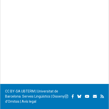
CC BY-SA
UBTERM | Universitat de
Instagram
Facebook
Bluesky
YouTube
Subscr
Su
Barcelona. Serveis Lingüístics
|
Disseny
d’Omitsis
|
Avís legal
per
RS
correu