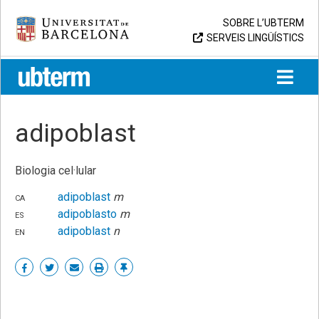
Skip
Universitat de Barcelona
SOBRE L’UBTERM
to
SERVEIS LINGÜÍSTICS
content
UB > UBTERM
adipoblast
Biologia cel·lular
ca
adipoblast
m
es
adipoblasto
m
en
adipoblast
n
Share
Share
Share
Print
Enllaç
on
on
by
permanent
Facebook
Twitter
email