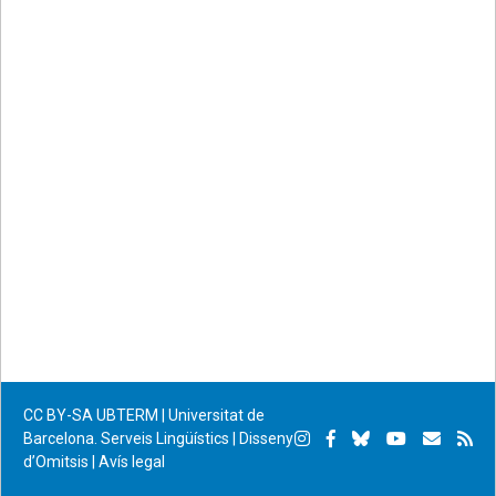
CC BY-SA
UBTERM | Universitat de
Instagram
Facebook
Bluesky
YouTube
Subscr
Su
Barcelona. Serveis Lingüístics
|
Disseny
d’Omitsis
|
Avís legal
per
RS
correu