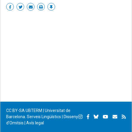
Share
Share
Share
Print
Enllaç
on
on
by
permanent
Facebook
Twitter
email
CC BY-SA
UBTERM | Universitat de
Instagram
Facebook
Bluesky
YouTube
Subscr
Su
Barcelona. Serveis Lingüístics
|
Disseny
d’Omitsis
|
Avís legal
per
RS
correu