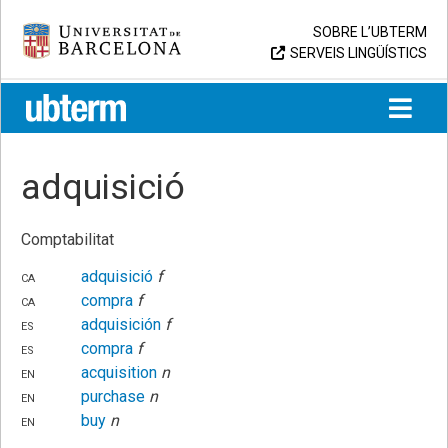
Skip
Universitat de Barcelona
SOBRE L’UBTERM
to
SERVEIS LINGÜÍSTICS
content
UB > UBTERM
adquisició
Comptabilitat
ca
adquisició
f
ca
compra
f
es
adquisición
f
es
compra
f
en
acquisition
n
en
purchase
n
en
buy
n