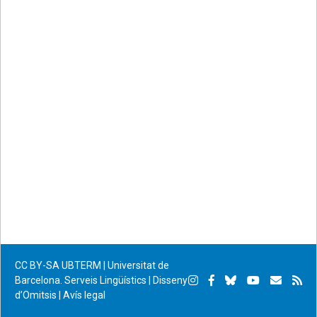
CC BY-SA
UBTERM | Universitat de
Instagram
Facebook
Bluesky
YouTube
Subscr
Su
Barcelona. Serveis Lingüístics
|
Disseny
d’Omitsis
|
Avís legal
per
RS
correu