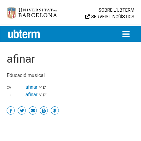
Skip
Universitat de Barcelona
SOBRE L’UBTERM
to
SERVEIS LINGÜÍSTICS
content
UB > UBTERM
afinar
Educació musical
ca
afinar
v tr
es
afinar
v tr
Share
Share
Share
Print
Enllaç
on
on
by
permanent
Facebook
Twitter
email