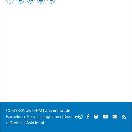
on
on
by
permanent
Facebook
Twitter
email
CC BY-SA
UBTERM | Universitat de
Instagram
Facebook
Bluesky
YouTube
Subscr
Su
Barcelona. Serveis Lingüístics
|
Disseny
d’Omitsis
|
Avís legal
per
RS
correu