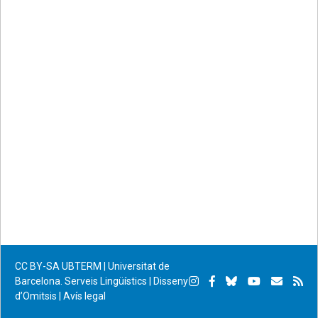
CC BY-SA
UBTERM | Universitat de
Instagram
Facebook
Bluesky
YouTube
Subscr
Su
Barcelona. Serveis Lingüístics
|
Disseny
d’Omitsis
|
Avís legal
per
RS
correu