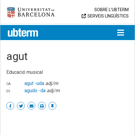
Skip
Universitat de Barcelona
SOBRE L’UBTERM
to
SERVEIS LINGÜÍSTICS
content
UB > UBTERM
agut
Educació musical
ca
agut
-uda
adj/m
es
agudo
-da
adj/m
Share
Share
Share
Print
Enllaç
on
on
by
permanent
Facebook
Twitter
email