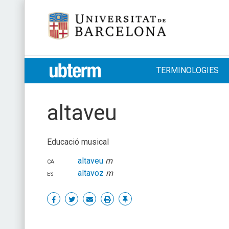
Skip
Universitat de Barcelona
to
content
UB > UBTERM
TERMINOLOGIES
altaveu
Educació musical
ca
altaveu
m
es
altavoz
m
Share
Share
Share
Print
Enllaç
on
on
by
permanent
Facebook
Twitter
email