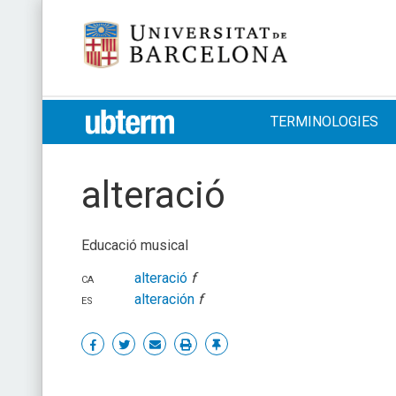
Skip
Universitat de Barcelona
to
content
UB > UBTERM
TERMINOLOGIES
alteració
Educació musical
ca
alteració
f
es
alteración
f
Share
Share
Share
Print
Enllaç
on
on
by
permanent
Facebook
Twitter
email