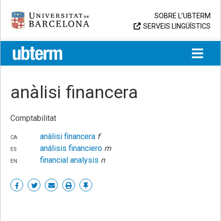
Skip
Universitat de Barcelona
SOBRE L’UBTERM
to
SERVEIS LINGÜÍSTICS
content
UB > UBTERM
anàlisi financera
Comptabilitat
ca
anàlisi financera
f
es
análisis financiero
m
en
financial analysis
n
Share
Share
Share
Print
Enllaç
on
on
by
permanent
Facebook
Twitter
email