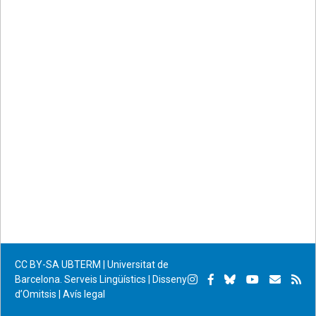
CC BY-SA
UBTERM | Universitat de
Instagram
Facebook
Bluesky
YouTube
Subscr
Su
Barcelona. Serveis Lingüístics
|
Disseny
d’Omitsis
|
Avís legal
per
RS
correu