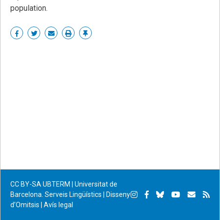
population.
Share
Share
Share
Print
Enllaç
on
on
by
permanent
Facebook
Twitter
email
CC BY-SA
UBTERM | Universitat de
Instagram
Facebook
Bluesky
YouTube
Subscr
Su
Barcelona. Serveis Lingüístics
|
Disseny
d’Omitsis
|
Avís legal
per
RS
correu