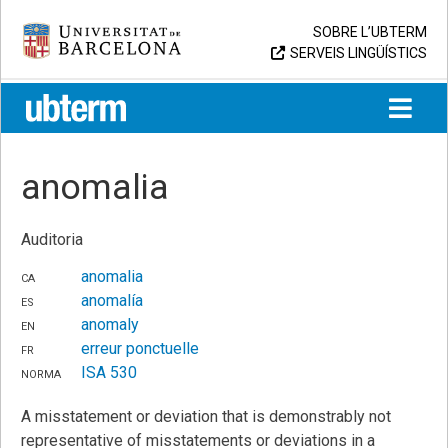
Skip
Universitat de Barcelona
SOBRE L’UBTERM
to
SERVEIS LINGÜÍSTICS
content
UB > UBTERM
anomalia
Auditoria
ca
anomalia
es
anomalía
en
anomaly
fr
erreur ponctuelle
norma
ISA 530
A misstatement or deviation that is demonstrably not
representative of misstatements or deviations in a