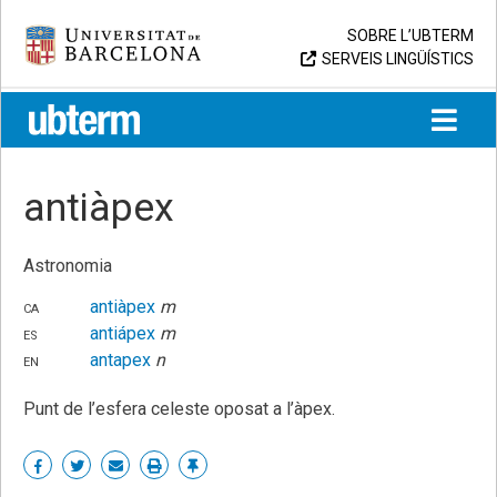
Skip
Universitat de Barcelona
SOBRE L’UBTERM
to
SERVEIS LINGÜÍSTICS
content
UB > UBTERM
antiàpex
Astronomia
ca
antiàpex
m
es
antiápex
m
en
antapex
n
Punt de l’esfera celeste oposat a l’àpex.
Share
Share
Share
Print
Enllaç
on
on
by
permanent