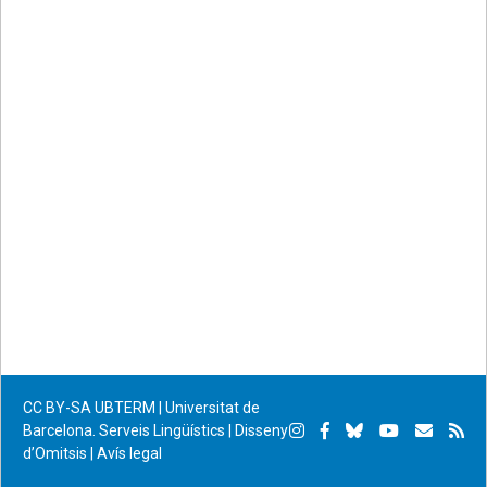
Facebook
Twitter
email
CC BY-SA
UBTERM | Universitat de
Instagram
Facebook
Bluesky
YouTube
Subscr
Su
Barcelona. Serveis Lingüístics
|
Disseny
d’Omitsis
|
Avís legal
per
RS
correu