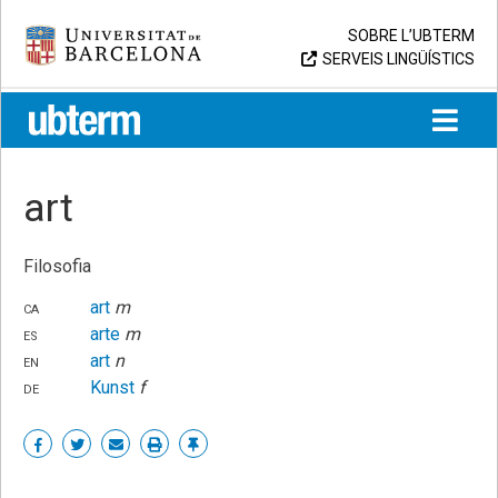
Skip
Universitat de Barcelona
SOBRE L’UBTERM
to
SERVEIS LINGÜÍSTICS
content
UB > UBTERM
art
Filosofia
ca
art
m
es
arte
m
en
art
n
de
Kunst
f
Share
Share
Share
Print
Enllaç
on
on
by
permanent