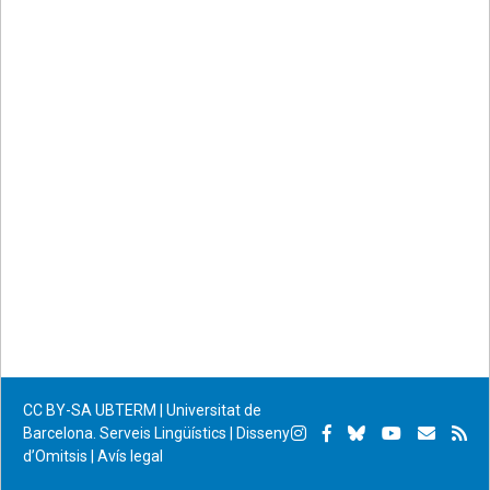
Facebook
Twitter
email
CC BY-SA
UBTERM | Universitat de
Instagram
Facebook
Bluesky
YouTube
Subscr
Su
Barcelona. Serveis Lingüístics
|
Disseny
d’Omitsis
|
Avís legal
per
RS
correu