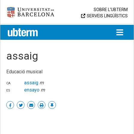
Skip
Universitat de Barcelona
SOBRE L’UBTERM
to
SERVEIS LINGÜÍSTICS
content
UB > UBTERM
assaig
Educació musical
ca
assaig
m
es
ensayo
m
Share
Share
Share
Print
Enllaç
on
on
by
permanent
Facebook
Twitter
email