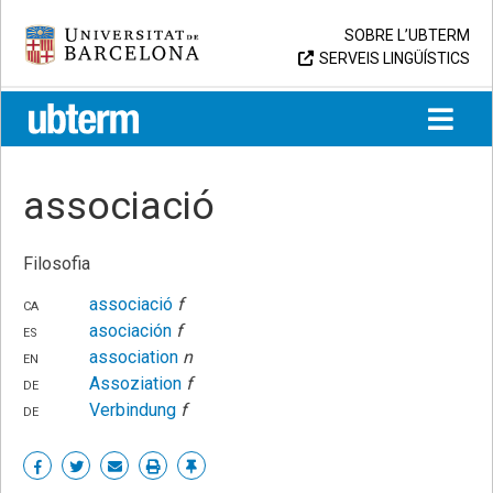
Skip
Universitat de Barcelona
SOBRE L’UBTERM
to
SERVEIS LINGÜÍSTICS
content
UB > UBTERM
associació
Filosofia
ca
associació
f
es
asociación
f
en
association
n
de
Assoziation
f
de
Verbindung
f
Share
Share
Share
Print
Enllaç