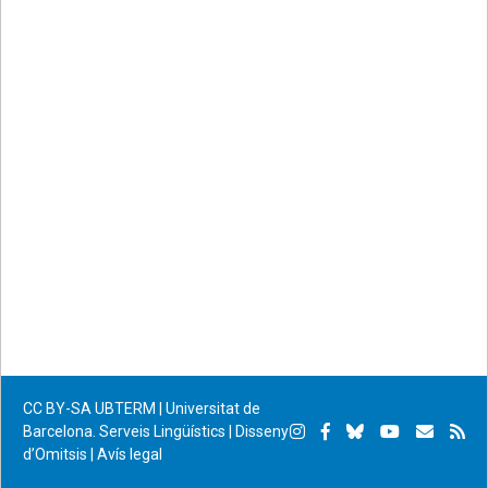
on
on
by
permanent
Facebook
Twitter
email
CC BY-SA
UBTERM | Universitat de
Instagram
Facebook
Bluesky
YouTube
Subscr
Su
Barcelona. Serveis Lingüístics
|
Disseny
d’Omitsis
|
Avís legal
per
RS
correu