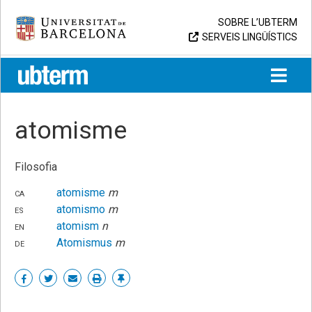
Skip
Universitat de Barcelona
SOBRE L’UBTERM
to
SERVEIS LINGÜÍSTICS
content
UB > UBTERM
atomisme
Filosofia
ca
atomisme
m
es
atomismo
m
en
atomism
n
de
Atomismus
m
Share
Share
Share
Print
Enllaç
on
on
by
permanent