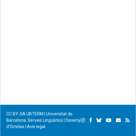
CC BY-SA
UBTERM | Universitat de
Instagram
Facebook
Bluesky
YouTube
Subscr
Su
Barcelona. Serveis Lingüístics
|
Disseny
d’Omitsis
|
Avís legal
per
RS
correu