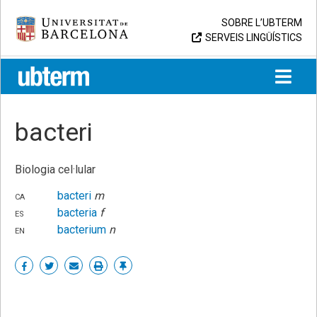
Skip
Universitat de Barcelona
SOBRE L’UBTERM
to
SERVEIS LINGÜÍSTICS
content
UB > UBTERM
bacteri
Biologia cel·lular
ca
bacteri
m
es
bacteria
f
en
bacterium
n
Share
Share
Share
Print
Enllaç
on
on
by
permanent
Facebook
Twitter
email