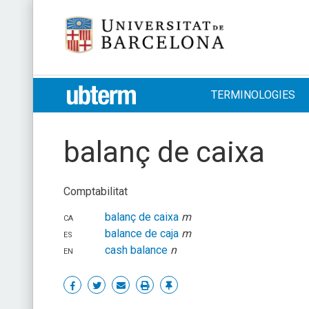
Skip
Universitat de Barcelona
to
content
UB > UBTERM
TERMINOLOGIES
balanç de caixa
Comptabilitat
ca
balanç de caixa
m
es
balance de caja
m
en
cash balance
n
Share
Share
Share
Print
Enllaç
on
on
by
permanent