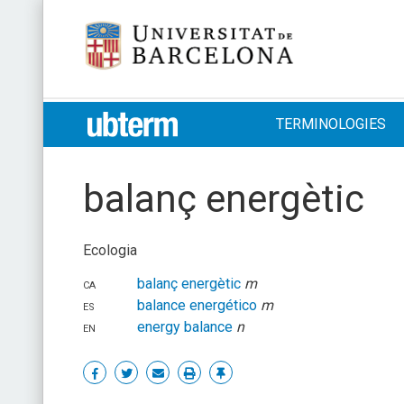
Skip
Universitat de Barcelona
to
content
UB > UBTERM
TERMINOLOGIES
balanç energètic
Ecologia
ca
balanç energètic
m
es
balance energético
m
en
energy balance
n
Share
Share
Share
Print
Enllaç
on
on
by
permanent