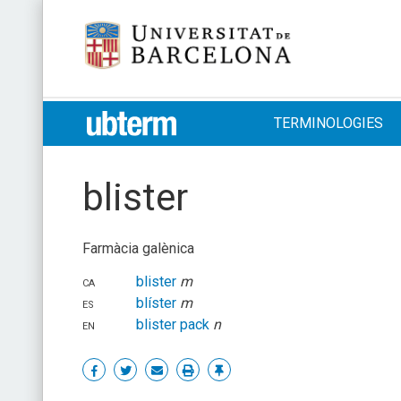
Skip
Universitat de Barcelona
to
content
UB > UBTERM
TERMINOLOGIES
blister
Farmàcia galènica
ca
blister
m
es
blíster
m
en
blister pack
n
Share
Share
Share
Print
Enllaç
on
on
by
permanent