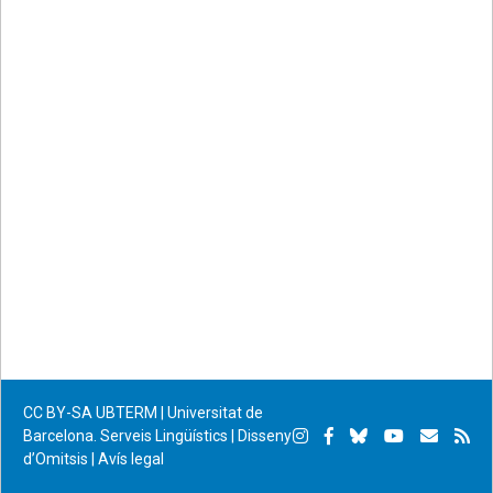
CC BY-SA
UBTERM | Universitat de
Instagram
Facebook
Bluesky
YouTube
Subscr
Su
Barcelona. Serveis Lingüístics
|
Disseny
d’Omitsis
|
Avís legal
per
RS
correu