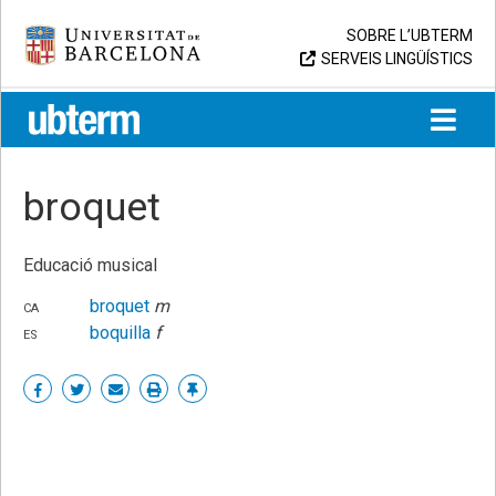
Skip
Universitat de Barcelona
SOBRE L’UBTERM
to
SERVEIS LINGÜÍSTICS
content
UB > UBTERM
broquet
Educació musical
ca
broquet
m
es
boquilla
f
Share
Share
Share
Print
Enllaç
on
on
by
permanent
Facebook
Twitter
email