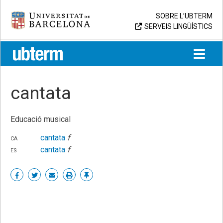
Skip
Universitat de Barcelona
SOBRE L’UBTERM
to
SERVEIS LINGÜÍSTICS
content
UB > UBTERM
cantata
Educació musical
ca
cantata
f
es
cantata
f
Share
Share
Share
Print
Enllaç
on
on
by
permanent
Facebook
Twitter
email