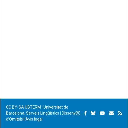
CC BY-SA
UBTERM | Universitat de
Instagram
Facebook
Bluesky
YouTube
Subscr
Su
Barcelona. Serveis Lingüístics
|
Disseny
d’Omitsis
|
Avís legal
per
RS
correu