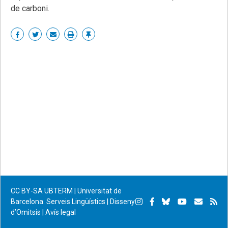
de carboni.
Share
Share
Share
Print
Enllaç
on
on
by
permanent
Facebook
Twitter
email
CC BY-SA
UBTERM | Universitat de
Instagram
Facebook
Bluesky
YouTube
Subscr
Su
Barcelona. Serveis Lingüístics
|
Disseny
d’Omitsis
|
Avís legal
per
RS
correu