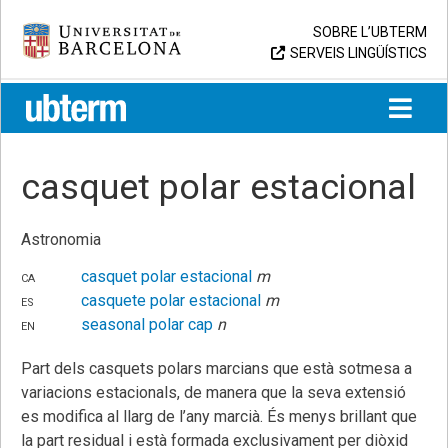
Skip
Universitat de Barcelona
SOBRE L’UBTERM
to
SERVEIS LINGÜÍSTICS
content
UB > UBTERM
casquet polar estacional
Astronomia
ca
casquet polar estacional
m
es
casquete polar estacional
m
en
seasonal polar cap
n
Part dels casquets polars marcians que està sotmesa a
variacions estacionals, de manera que la seva extensió
es modifica al llarg de l’any marcià. És menys brillant que
la part residual i està formada exclusivament per diòxid