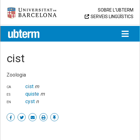
Skip
Universitat de Barcelona
SOBRE L’UBTERM
to
SERVEIS LINGÜÍSTICS
content
UB > UBTERM
cist
Zoologia
ca
cist
m
es
quiste
m
en
cyst
n
Share
Share
Share
Print
Enllaç
on
on
by
permanent
Facebook
Twitter
email