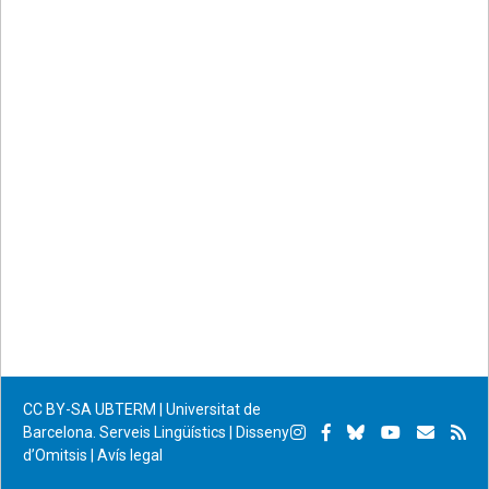
CC BY-SA
UBTERM | Universitat de
Instagram
Facebook
Bluesky
YouTube
Subscr
Su
Barcelona. Serveis Lingüístics
|
Disseny
d’Omitsis
|
Avís legal
per
RS
correu