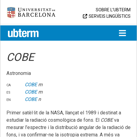
Skip
Universitat de Barcelona
SOBRE L’UBTERM
to
SERVEIS LINGÜÍSTICS
content
UB > UBTERM
COBE
Astronomia
ca
COBE
m
es
COBE
m
en
COBE
n
Primer satèl·lit de la NASA, llançat el 1989 i destinat a
estudiar la radiació cosmològica de fons. El
COBE
va
mesurar l’espectre i la distribució angular de la radiació de
fons, i va confirmar-ne la isotropia extrema. A més va