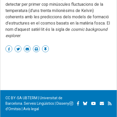
detectar per primer cop minúscules fluctuacions de la
temperatura (d’uns trenta milionèsims de Kelvin)
coherents amb les prediccions dels models de formació
d’estructures en el cosmos basats en la matèria fosca. El
nom d’aquest satèl·lit és la sigla de
cosmic background
explorer
.
Share
Share
Share
Print
Enllaç
on
on
by
permanent
Facebook
Twitter
email
CC BY-SA
UBTERM | Universitat de
Instagram
Facebook
Bluesky
YouTube
Subscr
Su
Barcelona. Serveis Lingüístics
|
Disseny
d’Omitsis
|
Avís legal
per
RS
correu