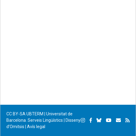
CC BY-SA
UBTERM | Universitat de
Instagram
Facebook
Bluesky
YouTube
Subscr
Su
Barcelona. Serveis Lingüístics
|
Disseny
d’Omitsis
|
Avís legal
per
RS
correu