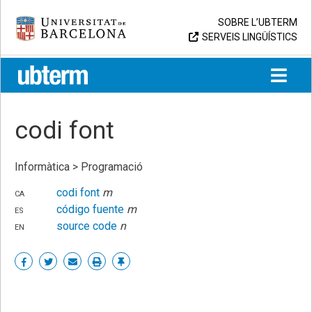
Skip
Universitat de Barcelona
SOBRE L’UBTERM
to
SERVEIS LINGÜÍSTICS
content
UB > UBTERM
codi font
Informàtica > Programació
ca
codi font
m
es
código fuente
m
en
source code
n
Share
Share
Share
Print
Enllaç
on
on
by
permanent
Facebook
Twitter
email