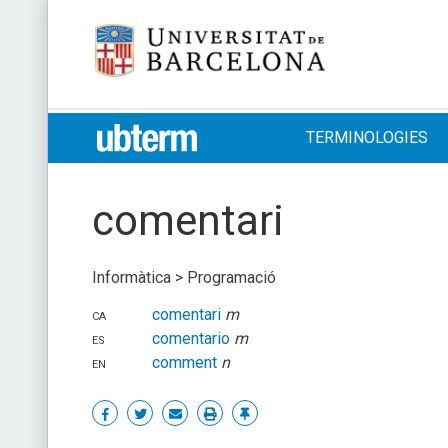
Skip
Universitat de Barcelona
to
content
UB > UBTERM
TERMINOLOGIES
comentari
Informàtica > Programació
ca
comentari
m
es
comentario
m
en
comment
n
Share
Share
Share
Print
Enllaç
on
on
by
permanent