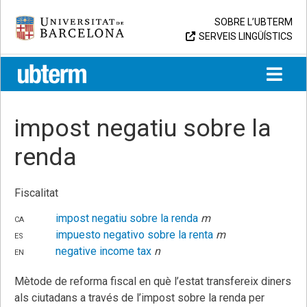
Skip
Universitat de Barcelona
SOBRE L’UBTERM
to
SERVEIS LINGÜÍSTICS
content
UB > UBTERM
impost negatiu sobre la
renda
Fiscalitat
ca
impost negatiu sobre la renda
m
es
impuesto negativo sobre la renta
m
en
negative income tax
n
Mètode de reforma fiscal en què l’estat transfereix diners
als ciutadans a través de l’impost sobre la renda per