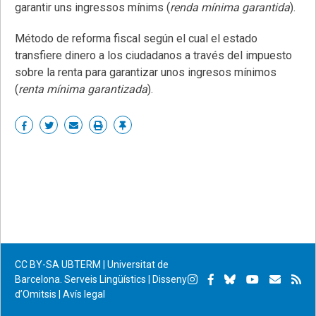
garantir uns ingressos mínims (
renda mínima garantida
).
Método de reforma fiscal según el cual el estado
transfiere dinero a los ciudadanos a través del impuesto
sobre la renta para garantizar unos ingresos mínimos
(
renta mínima garantizada
).
Share
Share
Share
Print
Enllaç
on
on
by
permanent
Facebook
Twitter
email
CC BY-SA
UBTERM | Universitat de
Instagram
Facebook
Bluesky
YouTube
Subscr
Su
Barcelona. Serveis Lingüístics
|
Disseny
d’Omitsis
|
Avís legal
per
RS
correu