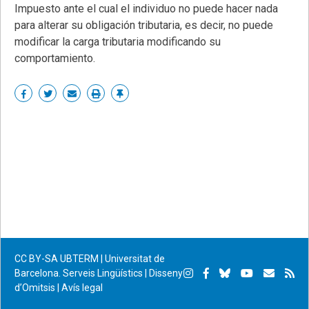
Impuesto ante el cual el individuo no puede hacer nada
para alterar su obligación tributaria, es decir, no puede
modificar la carga tributaria modificando su
comportamiento.
Share
Share
Share
Print
Enllaç
on
on
by
permanent
Facebook
Twitter
email
CC BY-SA
UBTERM | Universitat de
Instagram
Facebook
Bluesky
YouTube
Subscr
Su
Barcelona. Serveis Lingüístics
|
Disseny
d’Omitsis
|
Avís legal
per
RS
correu