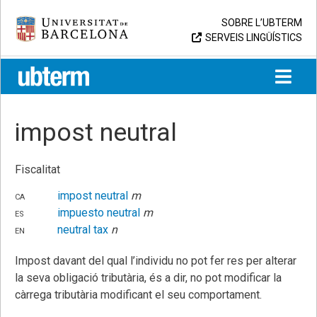
Skip
Universitat de Barcelona
SOBRE L’UBTERM
to
SERVEIS LINGÜÍSTICS
content
UB > UBTERM
impost neutral
Fiscalitat
ca
impost neutral
m
es
impuesto neutral
m
en
neutral tax
n
Impost davant del qual l’individu no pot fer res per alterar
la seva obligació tributària, és a dir, no pot modificar la
càrrega tributària modificant el seu comportament.