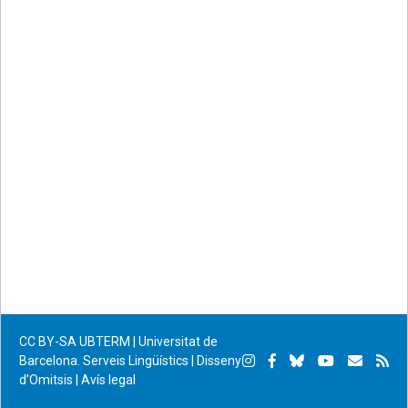
on
on
by
permanent
Facebook
Twitter
email
CC BY-SA
UBTERM | Universitat de
Instagram
Facebook
Bluesky
YouTube
Subscr
Su
Barcelona. Serveis Lingüístics
|
Disseny
d’Omitsis
|
Avís legal
per
RS
correu