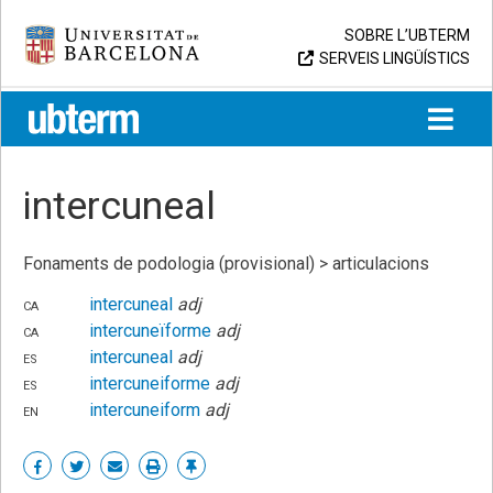
Skip
Universitat de Barcelona
SOBRE L’UBTERM
to
SERVEIS LINGÜÍSTICS
content
UB > UBTERM
intercuneal
Fonaments de podologia (provisional) > articulacions
ca
intercuneal
adj
ca
intercuneïforme
adj
es
intercuneal
adj
es
intercuneiforme
adj
en
intercuneiform
adj
Share
Share
Share
Print
Enllaç