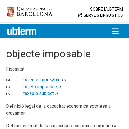
Skip
Universitat de Barcelona
SOBRE L’UBTERM
to
SERVEIS LINGÜÍSTICS
content
UB > UBTERM
objecte imposable
Fiscalitat
ca
objecte imposable
m
es
objeto imponible
m
en
taxable subject
n
Definició legal de la capacitat econòmica sotmesa a
gravamen.
Definición legal de la capacidad económica sometida a