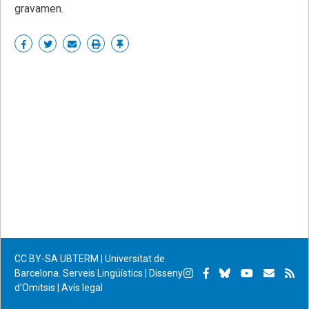
gravamen.
Share
Share
Share
Print
Enllaç
on
on
by
permanent
Facebook
Twitter
email
CC BY-SA
UBTERM | Universitat de
Instagram
Facebook
Bluesky
YouTube
Subscr
Su
Barcelona. Serveis Lingüístics
|
Disseny
d’Omitsis
|
Avís legal
per
RS
correu