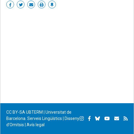
Share
Share
Share
Print
Enllaç
on
on
by
permanent
Facebook
Twitter
email
CC BY-SA
UBTERM | Universitat de
Instagram
Facebook
Bluesky
YouTube
Subscr
Su
Barcelona. Serveis Lingüístics
|
Disseny
d’Omitsis
|
Avís legal
per
RS
correu