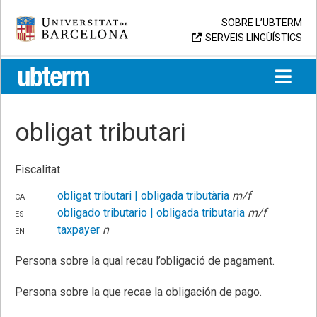
Skip
Universitat de Barcelona
SOBRE L’UBTERM
to
SERVEIS LINGÜÍSTICS
content
UB > UBTERM
obligat tributari
Fiscalitat
ca
obligat tributari
| obligada tributària
m/f
es
obligado tributario
| obligada tributaria
m/f
en
taxpayer
n
Persona sobre la qual recau l’obligació de pagament.
Persona sobre la que recae la obligación de pago.