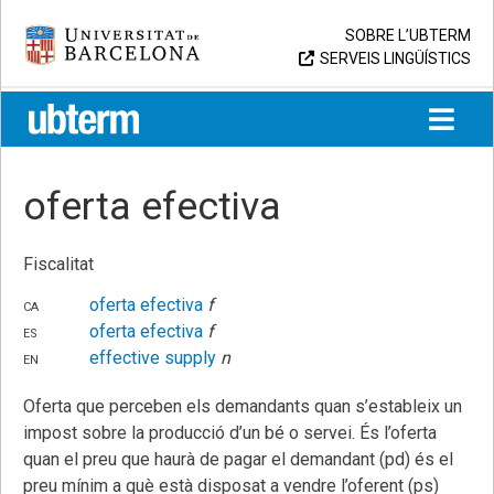
Skip
Universitat de Barcelona
SOBRE L’UBTERM
to
SERVEIS LINGÜÍSTICS
content
UB > UBTERM
oferta efectiva
Fiscalitat
ca
oferta efectiva
f
es
oferta efectiva
f
en
effective supply
n
Oferta que perceben els demandants quan s’estableix un
impost sobre la producció d’un bé o servei. És l’oferta
quan el preu que haurà de pagar el demandant (pd) és el
preu mínim a què està disposat a vendre l’oferent (ps)