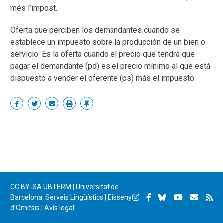
més l’impost.
Oferta que perciben los demandantes cuando se
establece un impuesto sobre la producción de un bien o
servicio. Es la oferta cuando el precio que tendrá que
pagar el demandante (pd) es el precio mínimo al que está
dispuesto a vender el oferente (ps) más el impuesto.
Share
Share
Share
Print
Enllaç
on
on
by
permanent
Facebook
Twitter
email
CC BY-SA
UBTERM | Universitat de
Instagram
Facebook
Bluesky
YouTube
Subscr
Su
Barcelona. Serveis Lingüístics
|
Disseny
d’Omitsis
|
Avís legal
per
RS
correu