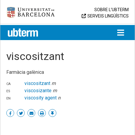
Skip
Universitat de Barcelona
SOBRE L’UBTERM
to
SERVEIS LINGÜÍSTICS
content
UB > UBTERM
viscositzant
Farmàcia galènica
ca
viscositzant
m
es
viscosizante
m
en
viscosity agent
n
Share
Share
Share
Print
Enllaç
on
on
by
permanent
Facebook
Twitter
email