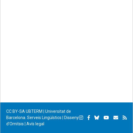
CC BY-SA
UBTERM | Universitat de
Instagram
Facebook
Bluesky
YouTube
Subscr
Su
Barcelona. Serveis Lingüístics
|
Disseny
d’Omitsis
|
Avís legal
per
RS
correu