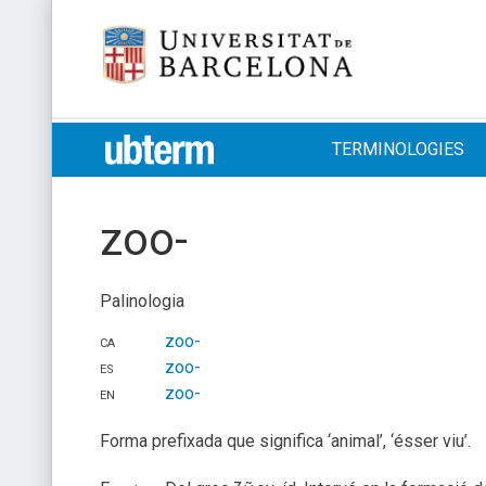
Skip
Universitat de Barcelona
to
content
UB > UBTERM
TERMINOLOGIES
zoo-
Palinologia
ca
zoo-
es
zoo-
en
zoo-
Forma prefixada que significa ‘animal’, ‘ésser viu’.