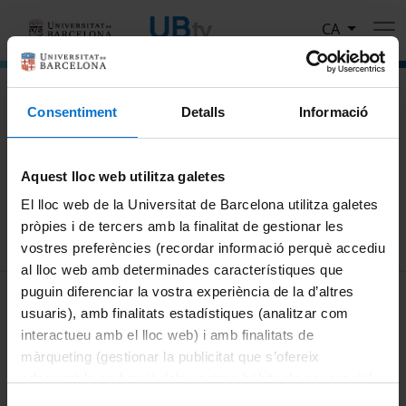
Vés al contingut
CA
El portal de vídeo de la Universitat de Barcelona
Consentiment
Detalls
Informació
Cerca
Aquest lloc web utilitza galetes
Cercar
El lloc web de la Universitat de Barcelona utilitza galetes
pròpies i de tercers amb la finalitat de gestionar les
vostres preferències (recordar informació perquè accediu
al lloc web amb determinades característiques que
MENÚ PEU 1
puguin diferenciar la vostra experiència de la d’altres
Avís legal
usuaris), amb finalitats estadístiques (analitzar com
Galetes
interactueu amb el lloc web) i amb finalitats de
màrqueting (gestionar la publicitat que s’ofereix
PEU 2
Privadesa i termes
adequant-la en funció dels vostres hàbits de navegació).
Sobre UBtv
Per obtenir més informació sobre les galetes podeu